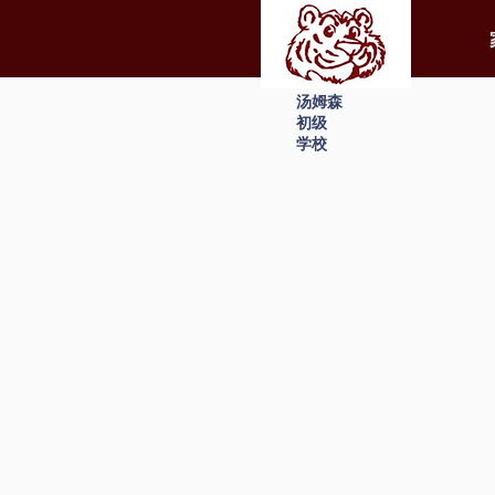
汤姆森
初级
学校