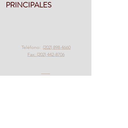
PRINCIPALES
Contáctenos
Teléfono:
(202) 898-4660
Fax:
(202) 442-8706
Habla a
1200 L St NW
Washington, DC 20005