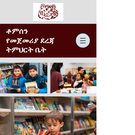
ቶምሰን
የመጀመሪያ ደረጃ
ትምህርት ቤት